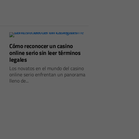
Cómo reconocer un casino
online serio sin leer términos
legales
Los novatos en el mundo del casino
online serio enfrentan un panorama
lleno de...