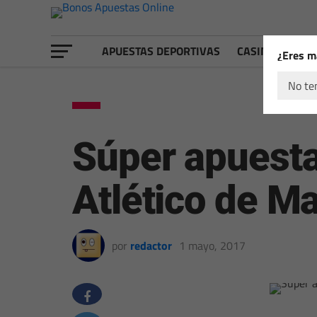
APUESTAS DEPORTIVAS
CASINO ONLINE
¿Eres m
No te
Súper apuesta
Atlético de M
por
redactor
1 mayo, 2017