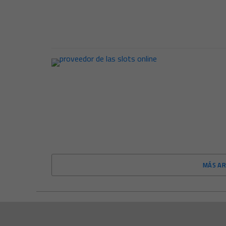
MÁS AR