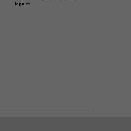
legales