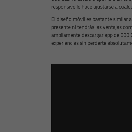
responsive le hace ajustarse a cualqu
El diseño móvil es bastante similar 
presente ni tendrás las ventajas co
ampliamente descargar app de 888 Ca
experiencias sin perderte absolutam