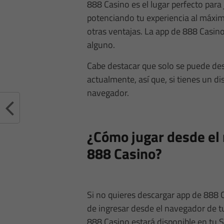
888 Casino es el lugar perfecto para
potenciando tu experiencia al máxi
otras ventajas. La app de 888 Casino
alguno.
Cabe destacar que solo se puede de
actualmente, así que, si tienes un d
navegador.
¿Cómo jugar desde el 
888 Casino?
Si no quieres descargar app de 888 C
de ingresar desde el navegador de 
888 Casino estará disponible en tu 