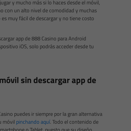
 jugar y mucho más si lo haces desde el móvil,
mo con un alto nivel de comodidad y muchas
 es muy fácil de descargar y no tiene costo
scargar app de 888 Casino para Android
ispositivo iOS, solo podrás acceder desde tu
móvil sin descargar app de
asino puedes ir siempre por la gran alternativa
tu móvil
pinchando aquí
. Todo el contenido de
Smartphone o Tablet, puesto que su diseño