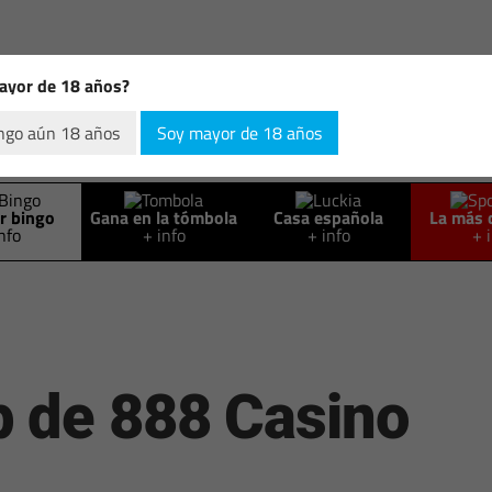
BINGO
POKER
CONTACTO
ayor de 18 años?
ngo aún 18 años
Soy mayor de 18 años
r bingo
Gana en la tómbola
Casa española
La más 
nfo
+ info
+ info
+ 
 de 888 Casino