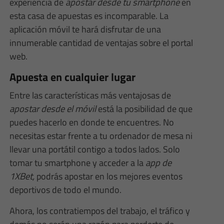
experiencia de
apostar desde tu smartphone
en
esta casa de apuestas es incomparable. La
aplicación móvil te hará disfrutar de una
innumerable cantidad de ventajas sobre el portal
web.
Apuesta en cualquier lugar
Entre las características más ventajosas de
apostar desde el móvil
está la posibilidad de que
puedes hacerlo en donde te encuentres. No
necesitas estar frente a tu ordenador de mesa ni
llevar una portátil contigo a todos lados. Solo
tomar tu smartphone y acceder a la
app de
1XBet,
podrás apostar en los mejores eventos
deportivos de todo el mundo.
Ahora, los contratiempos del trabajo, el tráfico y