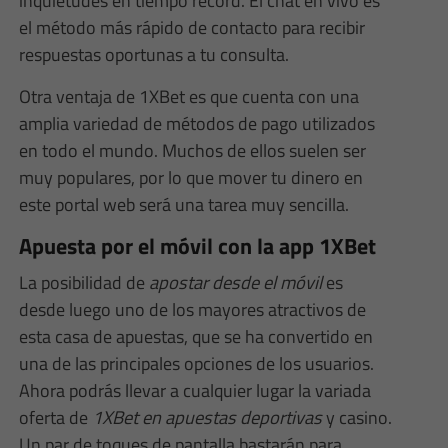
inquietudes en tiempo récord. El chat en vivo es
el método más rápido de contacto para recibir
respuestas oportunas a tu consulta.
Otra ventaja de 1XBet es que cuenta con una
amplia variedad de métodos de pago utilizados
en todo el mundo. Muchos de ellos suelen ser
muy populares, por lo que mover tu dinero en
este portal web será una tarea muy sencilla.
Apuesta por el móvil con la app 1XBet
La posibilidad de
apostar desde el móvil
es
desde luego uno de los mayores atractivos de
esta casa de apuestas, que se ha convertido en
una de las principales opciones de los usuarios.
Ahora podrás llevar a cualquier lugar la variada
oferta de
1XBet en apuestas deportivas
y casino.
Un par de toques de pantalla bastarán para