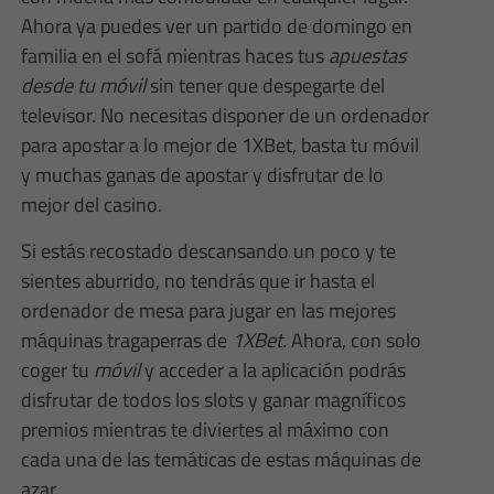
Ahora ya puedes ver un partido de domingo en
familia en el sofá mientras haces tus
apuestas
desde tu móvil
sin tener que despegarte del
televisor. No necesitas disponer de un ordenador
para apostar a lo mejor de 1XBet, basta tu móvil
y muchas ganas de apostar y disfrutar de lo
mejor del casino.
Si estás recostado descansando un poco y te
sientes aburrido, no tendrás que ir hasta el
ordenador de mesa para jugar en las mejores
máquinas tragaperras de
1XBet.
Ahora, con solo
coger tu
móvil
y acceder a la aplicación podrás
disfrutar de todos los slots y ganar magníficos
premios mientras te diviertes al máximo con
cada una de las temáticas de estas máquinas de
azar.