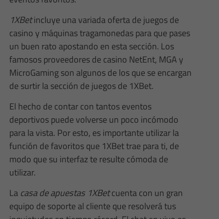
1XBet
incluye una variada oferta de juegos de
casino y máquinas tragamonedas para que pases
un buen rato apostando en esta sección. Los
famosos proveedores de casino NetEnt, MGA y
MicroGaming son algunos de los que se encargan
de surtir la sección de juegos de 1XBet.
El hecho de contar con tantos eventos
deportivos puede volverse un poco incómodo
para la vista. Por esto, es importante utilizar la
función de favoritos que 1XBet trae para ti, de
modo que su interfaz te resulte cómoda de
utilizar.
La
casa de apuestas 1XBet
cuenta con un gran
equipo de soporte al cliente que resolverá tus