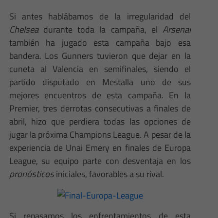
Si antes hablábamos de la irregularidad del
Chelsea
durante toda la campaña, el
Arsenal
también ha jugado esta campaña bajo esa
bandera. Los Gunners tuvieron que dejar en la
cuneta al Valencia en semifinales, siendo el
partido disputado en Mestalla uno de sus
mejores encuentros de esta campaña. En la
Premier, tres derrotas consecutivas a finales de
abril, hizo que perdiera todas las opciones de
jugar la próxima Champions League. A pesar de la
experiencia de Unai Emery en finales de Europa
League, su equipo parte con desventaja en los
pronósticos
iniciales, favorables a su rival.
Si repasamos los enfrentamientos de esta