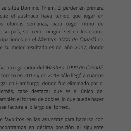
, se sitúa Dominic Thiem. El perder en primera
ue el austriaco haya tenido que jugar en
os últimas semanas, para coger ritmo de
 su país, sin ceder ningún set en los cuatro
icipaciones en el
Masters 1000 de Canadá
no
e su mejor resultado es del año 2017, donde
itúa otro ganador del
Masters 1000 de Canadá
,
 torneo en 2017 y en 2018 sólo llegó a cuartos
 jugar en Hamburgo, donde fue eliminado por el
 Además, cabe destacar que es el único del
 también el torneo de dobles, lo que puede hacer
se factura a lo largo del torneo.
e favoritos en las
apuestas
para hacerse con
ncontramos en décima posición al siguiente