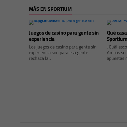
MÁS EN SPORTIUM
Juegos de casino para gente sin
Qué casa
experiencia
Sportium
Los juegos de casino para gente sin
¿Cuál esco
experiencia son para esa gente
Ambas son 
rechaza la...
apuestas m