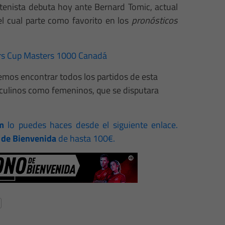
 tenista debuta hoy ante Bernard Tomic, actual
l cual parte como favorito en los
pronósticos
mos encontrar todos los partidos de esta
culinos como femeninos, que se disputara
m
lo puedes haces desde el siguiente enlace.
 de Bienvenida
de hasta 100€.