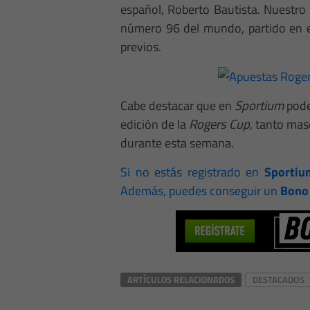
español, Roberto Bautista. Nuestro
número 96 del mundo, partido en e
previos.
Cabe destacar que en
Sportium
pode
edición de la
Rogers Cup
, tanto mas
durante esta semana.
Si no estás registrado en
Sportiu
Además, puedes conseguir un
Bono
ARTÍCULOS RELACIONADOS
DESTACADOS