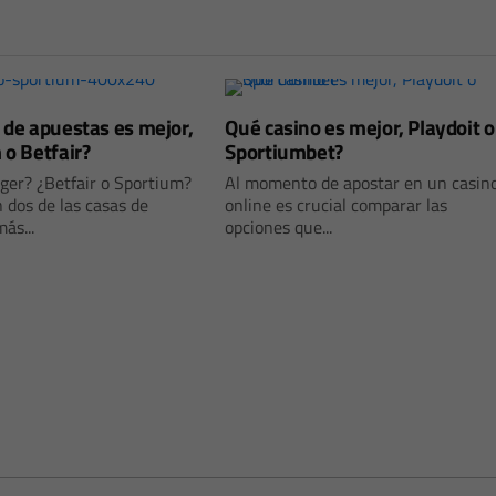
 de apuestas es mejor,
Qué casino es mejor, Playdoit o
 o Betfair?
Sportiumbet?
ger? ¿Betfair o Sportium?
Al momento de apostar en un casin
dos de las casas de
online es crucial comparar las
ás...
opciones que...