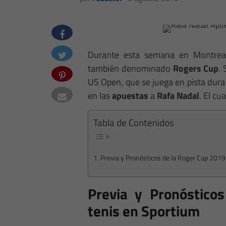
Durante esta semana en Montrea
también denominado
Rogers Cup
.
US Open, que se juega en pista dura a
en las
apuestas
a
Rafa Nadal
. El cu
Tabla de Contenidos
Previa y Pronósticos de la Roger Cup 2019
Previa y Pronóstico
tenis en Sportium