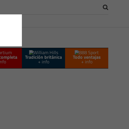
completa
Tradición británica
Todo ventajas
info
+ info
+ info