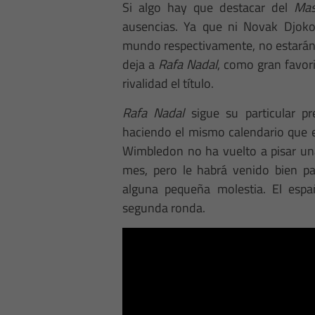
Si algo hay que destacar del
Mas
ausencias. Ya que ni Novak Djoko
mundo respectivamente, no estarán 
deja a
Rafa Nadal
, como gran favor
rivalidad el título.
Rafa Nadal
sigue su particular p
haciendo el mismo calendario que e
Wimbledon no ha vuelto a pisar una 
mes, pero le habrá venido bien pa
alguna pequeña molestia. El esp
segunda ronda.