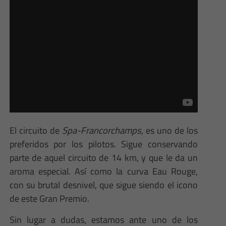
El circuito de
Spa-Francorchamps
, es uno de los
preferidos por los pilotos. Sigue conservando
parte de aquel circuito de 14 km, y que le da un
aroma especial. Así como la curva Eau Rouge,
con su brutal desnivel, que sigue siendo el icono
de este Gran Premio.
Sin lugar a dudas, estamos ante uno de los