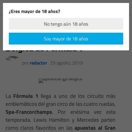
¿Eres mayor de 18 años?
No tengo aún 18 años
APUESTAS DEPORTIVAS
Apuesta al Gran Premio de
Soy mayor de 18 años
Bélgica de Fórmula 1
por
redactor
29 agosto, 2019
La
Fórmula 1
llega a uno de los circuito más
emblemáticos del gran circo de las cuatro ruedas,
Spa-Francorchamps
. Por enésima vez esta
temporada, Lewis Hamilton y Mercedes parten
como claros favoritos en las
apuestas al Gran