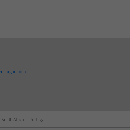
South Africa
Portugal