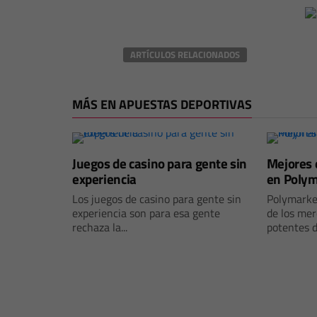
ARTÍCULOS RELACIONADOS
MÁS EN APUESTAS DEPORTIVAS
Juegos de casino para gente sin
Mejores 
experiencia
en Poly
Los juegos de casino para gente sin
Polymarke
experiencia son para esa gente
de los mer
rechaza la...
potentes de