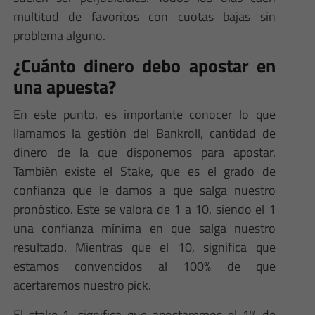
multitud de favoritos con cuotas bajas sin
problema alguno.
¿Cuánto dinero debo apostar en
una apuesta?
En este punto, es importante conocer lo que
llamamos la gestión del Bankroll, cantidad de
dinero de la que disponemos para apostar.
También existe el Stake, que es el grado de
confianza que le damos a que salga nuestro
pronóstico. Este se valora de 1 a 10, siendo el 1
una confianza mínima en que salga nuestro
resultado. Mientras que el 10, significa que
estamos convencidos al 100% de que
acertaremos nuestro pick.
El stake 1, significa que apostaremos el 1% de