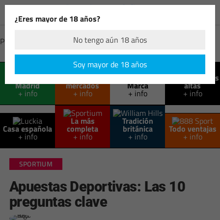
¿Eres mayor de 18 años?
No tengo aún 18 años
PUBLICIDAD | +18 | JUEGO RESPONSABLE
Soy mayor de 18 años
La casa del R.
Miles de
La casa de
Las cuotas más
Madrid
mercados
Marca
altas
+ info
+ info
+ info
+ info
La más
Tradición
Casa española
completa
británica
Todo ventajas
+ info
+ info
+ info
+ info
SPORTIUM
Apuestas Deportivas: Las 10
preguntas clave