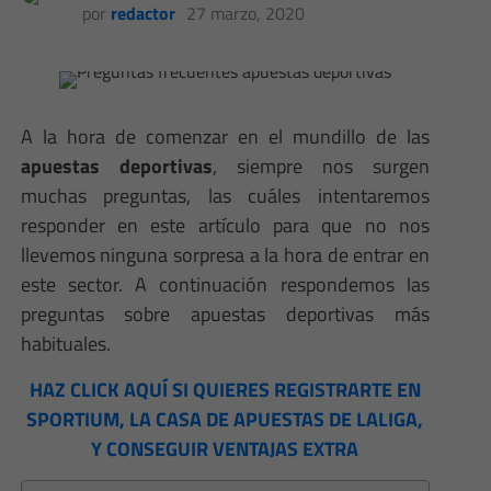
por
redactor
27 marzo, 2020
A la hora de comenzar en el mundillo de las
apuestas deportivas
, siempre nos surgen
muchas preguntas, las cuáles intentaremos
responder en este artículo para que no nos
llevemos ninguna sorpresa a la hora de entrar en
este sector. A continuación respondemos las
preguntas sobre apuestas deportivas más
habituales.
HAZ CLICK AQUÍ SI QUIERES REGISTRARTE EN
SPORTIUM, LA CASA DE APUESTAS DE LALIGA,
Y CONSEGUIR VENTAJAS EXTRA