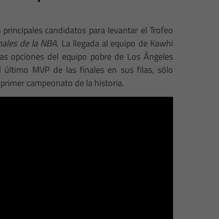
 principales candidatos para levantar el Trofeo
ales de la NBA
. La llegada al equipo de Kawhi
as opciones del equipo pobre de Los Ángeles
último MVP de las finales en sus filas, sólo
u primer campeonato de la historia.