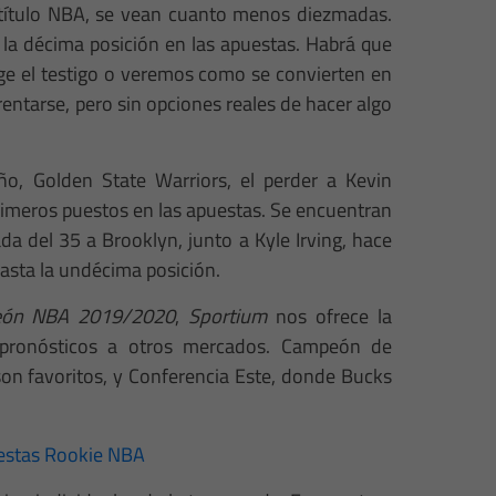
ir título NBA, se vean cuanto menos diezmadas.
la décima posición en las apuestas. Habrá que
oge el testigo o veremos como se convierten en
entarse, pero sin opciones reales de hacer algo
ño, Golden State Warriors, el perder a Kevin
primeros puestos en las apuestas. Se encuentran
ada del 35 a Brooklyn, junto a Kyle Irving, hace
asta la undécima posición.
eón NBA 2019/2020
,
Sportium
nos ofrece la
s pronósticos a otros mercados. Campeón de
son favoritos, y Conferencia Este, donde Bucks