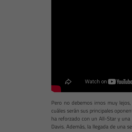
Pero no debemos irnos muy lejos, n
cuáles serán sus principales oponen
ha reforzado con un All-Star y una 
Davis. Además, la llegada de una se