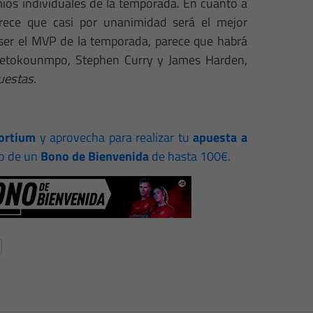
os individuales de la temporada. En cuanto a
rece que casi por unanimidad será el mejor
ser el MVP de la temporada, parece que habrá
tetokounmpo, Stephen Curry y James Harden,
uestas
.
ortium
y aprovecha para realizar tu
apuesta a
mo de un
Bono de Bienvenida
de hasta 100€.