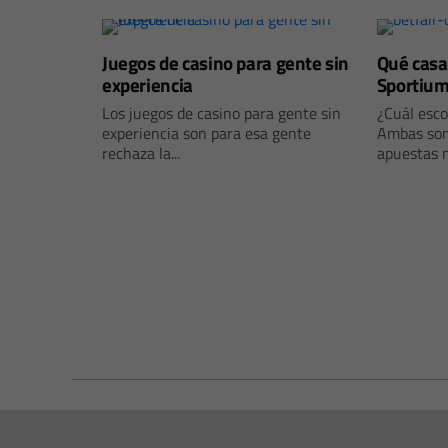
Juegos de casino para gente sin
Qué casa
experiencia
Sportium
Los juegos de casino para gente sin
¿Cuál esco
experiencia son para esa gente
Ambas son 
rechaza la...
apuestas m