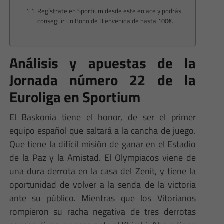
Regístrate en Sportium desde este enlace y podrás
conseguir un Bono de Bienvenida de hasta 100€.
Análisis y apuestas de la
Jornada número 22 de la
Euroliga en Sportium
El Baskonia tiene el honor, de ser el primer
equipo español que saltará a la cancha de juego.
Que tiene la difícil misión de ganar en el Estadio
de la Paz y la Amistad. El Olympiacos viene de
una dura derrota en la casa del Zenit, y tiene la
oportunidad de volver a la senda de la victoria
ante su público. Mientras que los Vitorianos
rompieron su racha negativa de tres derrotas