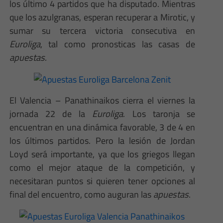
los último 4 partidos que ha disputado. Mientras
que los azulgranas, esperan recuperar a Mirotic, y
sumar su tercera victoria consecutiva en
Euroliga
, tal como pronosticas las casas de
apuestas
.
El Valencia – Panathinaikos cierra el viernes la
jornada 22 de la
Euroliga
. Los taronja se
encuentran en una dinámica favorable, 3 de 4 en
los últimos partidos. Pero la lesión de Jordan
Loyd será importante, ya que los griegos llegan
como el mejor ataque de la competición, y
necesitaran puntos si quieren tener opciones al
final del encuentro, como auguran las
apuestas
.