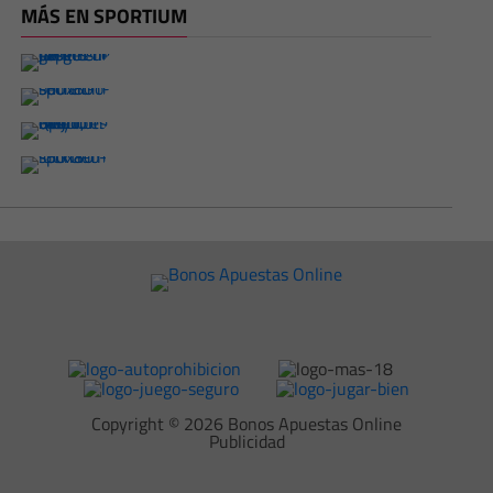
MÁS EN SPORTIUM
Copyright © 2026 Bonos Apuestas Online
Publicidad