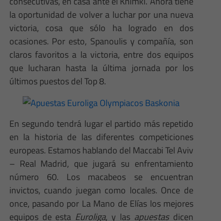
consecutivas, en casa ante el Khimki. Ahora tiene
la oportunidad de volver a luchar por una nueva
victoria, cosa que sólo ha logrado en dos
ocasiones. Por esto, Spanoulis y compañía, son
claros favoritos a la victoria, entre dos equipos
que lucharan hasta la última jornada por los
últimos puestos del Top 8.
En segundo tendrá lugar el partido más repetido
en la historia de las diferentes competiciones
europeas. Estamos hablando del Maccabi Tel Aviv
– Real Madrid, que jugará su enfrentamiento
número 60. Los macabeos se encuentran
invictos, cuando juegan como locales. Once de
once, pasando por La Mano de Elías los mejores
equipos de esta
Euroliga
, y las
apuestas
dicen