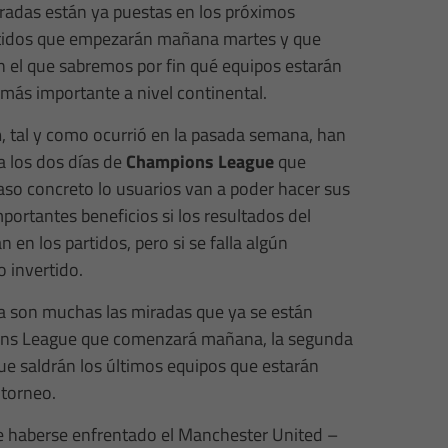
adas están ya puestas en los próximos
rtidos que empezarán mañana martes y que
 el que sabremos por fin qué equipos estarán
más importante a nivel continental.
m
, tal y como ocurrió en la pasada semana, han
a los dos días de
Champions League
que
aso concreto lo usuarios van a poder hacer sus
ortantes beneficios si los resultados del
en los partidos, pero si se falla algún
o invertido.
 son muchas las miradas que ya se están
ons League que comenzará mañana, la segunda
 que saldrán los últimos equipos que estarán
 torneo.
de haberse enfrentado el Manchester United –