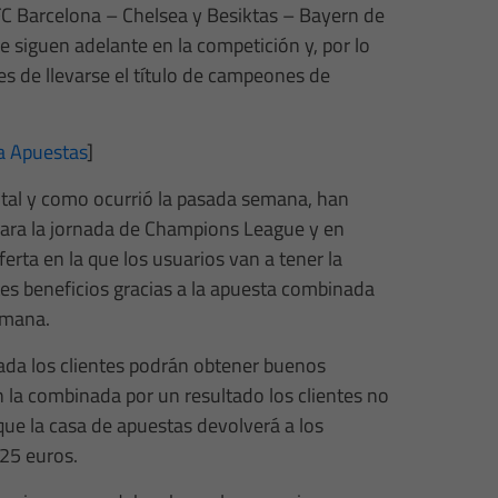
FC Barcelona – Chelsea y Besiktas – Bayern de
 siguen adelante en la competición y, por lo
s de llevarse el título de campeones de
a Apuestas
]
 tal y como ocurrió la pasada semana, han
ara la jornada de Champions League y en
erta en la que los usuarios van a tener la
es beneficios gracias a la apuesta combinada
emana.
ada los clientes podrán obtener buenos
n la combinada por un resultado los clientes no
 que la casa de apuestas devolverá a los
 25 euros.