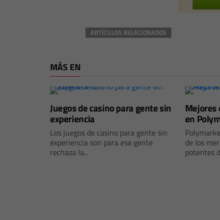
ARTÍCULOS RELACIONADOS
MÁS EN
Juegos de casino para gente sin
Mejores 
experiencia
en Poly
Los juegos de casino para gente sin
Polymarke
experiencia son para esa gente
de los mer
rechaza la...
potentes de