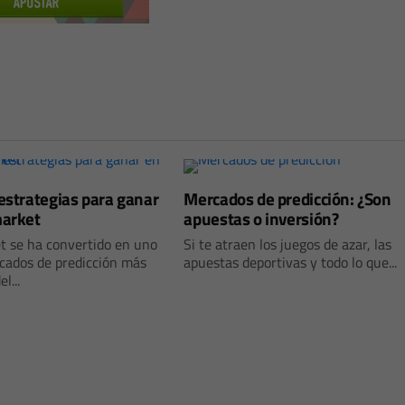
estrategias para ganar
Mercados de predicción: ¿Son
market
apuestas o inversión?
t se ha convertido en uno
Si te atraen los juegos de azar, las
cados de predicción más
apuestas deportivas y todo lo que...
l...