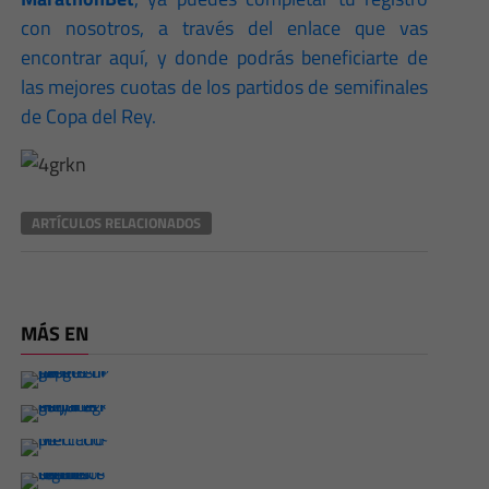
con nosotros, a través del enlace que vas
encontrar aquí, y donde podrás beneficiarte de
las mejores cuotas de los partidos de semifinales
de Copa del Rey.
ARTÍCULOS RELACIONADOS
MÁS EN