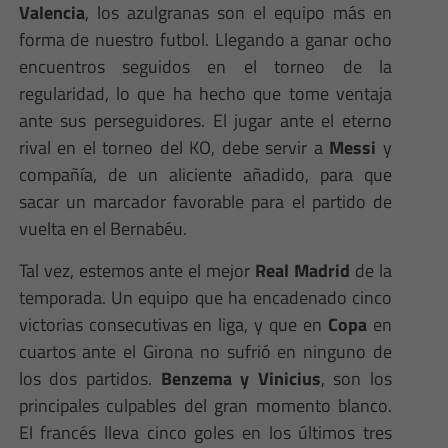
Valencia
, los azulgranas son el equipo más en
forma de nuestro futbol. Llegando a ganar ocho
encuentros seguidos en el torneo de la
regularidad, lo que ha hecho que tome ventaja
ante sus perseguidores. El jugar ante el eterno
rival en el torneo del KO, debe servir a
Messi
y
compañía, de un aliciente añadido, para que
sacar un marcador favorable para el partido de
vuelta en el Bernabéu.
Tal vez, estemos ante el mejor
Real Madrid
de la
temporada. Un equipo que ha encadenado cinco
victorias consecutivas en liga, y que en
Copa
en
cuartos ante el Girona no sufrió en ninguno de
los dos partidos.
Benzema y Vinicius
, son los
principales culpables del gran momento blanco.
El francés lleva cinco goles en los últimos tres