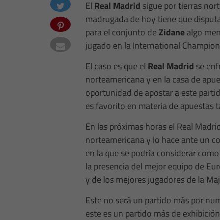
El
Real Madrid
sigue por tierras nor
madrugada de hoy tiene que disputa
para el conjunto de
Zidane
algo men
jugado en la International Champion
El caso es que el
Real Madrid
se enf
norteamericana y en la casa de apu
oportunidad de apostar a este partid
es favorito en materia de apuestas t
En las próximas horas el Real Madrid
norteamericana y lo hace ante un c
en la que se podría considerar como 
la presencia del mejor equipo de E
y de los mejores jugadores de la Ma
Este no será un partido más por nu
este es un partido más de exhibici