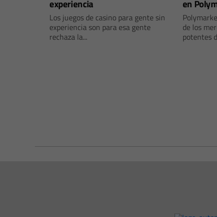
experiencia
en Poly
Los juegos de casino para gente sin
Polymarke
experiencia son para esa gente
de los mer
rechaza la...
potentes de