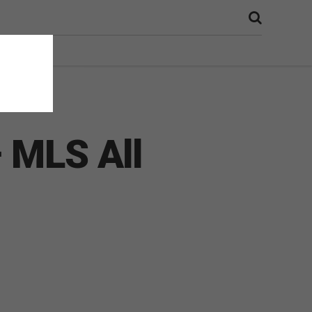
– MLS All