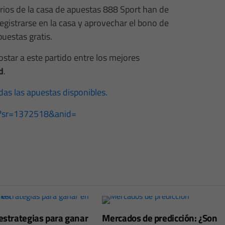
ios de la casa de apuestas 888 Sport han de
egistrarse en la casa y aprovechar el bono de
uestas gratis.
star a este partido entre los mejores
d
.
das las apuestas disponibles.
estrategias para ganar
Mercados de predicción: ¿Son