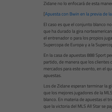
Zidane no lo enfocará de esta mane
[
Apuesta con Bwin en la previa de l
El caso es que el conjunto blanco no
que ha durado la gira norteamerican
el entrenador o para los propios jug
Supercopa de Europa y a la Superco
En la casa de apuestas 888 Sport per
partido, de manera que los clientes 
mercados para este evento, en el que
apuestas.
Los de Zidane esperan terminar la g
que los mejores jugadores de la MLS 
blanco. En materia de apuestas el tr
que la victoria del MLS All Star se 