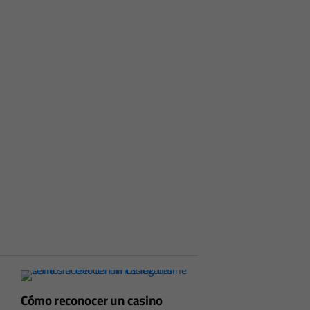
Cómo reconocer un casino