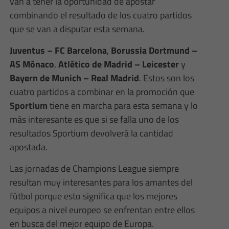
van a tener la oportunidad de apostar
combinando el resultado de los cuatro partidos
que se van a disputar esta semana.
Juventus – FC Barcelona
,
Borussia Dortmund –
AS Mónaco
,
Atlético de Madrid – Leicester
y
Bayern de Munich – Real Madrid
. Estos son los
cuatro partidos a combinar en la promoción que
Sportium
tiene en marcha para esta semana y lo
más interesante es que si se falla uno de los
resultados Sportium devolverá la cantidad
apostada.
Las jornadas de Champions League siempre
resultan muy interesantes para los amantes del
fútbol porque esto significa que los mejores
equipos a nivel europeo se enfrentan entre ellos
en busca del mejor equipo de Europa.