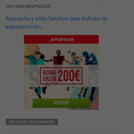
con esta promoción.
Aprovecha y visita Sportium para disfrutar de
esta promoción
.
ARTÍCULOS RELACIONADOS