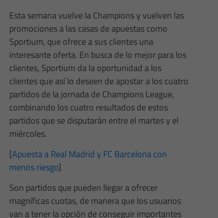
Esta semana vuelve la Champions y vuelven las
promociones a las casas de apuestas como
Sportium, que ofrece a sus clientes una
interesante oferta. En busca de lo mejor para los
clientes, Sportium da la oportunidad a los
clientes que así lo deseen de apostar a los cuatro
partidos de la jornada de Champions League,
combinando los cuatro resultados de estos
partidos que se disputarán entre el martes y el
miércoles.
[
Apuesta a Real Madrid y FC Barcelona con
menos riesgo
]
Son partidos que pueden llegar a ofrecer
magníficas cuotas, de manera que los usuarios
van a tener la opción de conseguir importantes