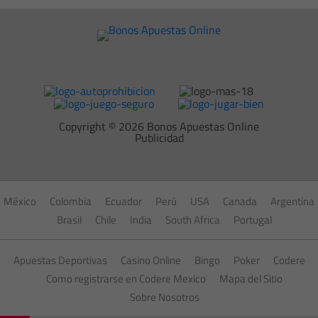
Copyright © 2026 Bonos Apuestas Online
Publicidad
México
Colombia
Ecuador
Perú
USA
Canada
Argentina
Brasil
Chile
India
South Africa
Portugal
Apuestas Deportivas
Casino Online
Bingo
Poker
Codere
Como registrarse en Codere Mexico
Mapa del Sitio
Sobre Nosotros