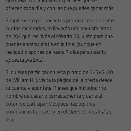
Australia
. Son apuestas especiales que se
ofrecen cada día y con las que puedes ganar más.
Simplemente por hacer tus pronósticos con estas
cuotas mejoradas, te llevarás una apuesta gratis
de 20€ que recibirás el sábado 28, justo para que
puedas apostar gratis en la final (aunque en
realidad dispones de hasta 7 días para usar tu
apuesta gratuita
).
Si quieres participar en esta promo de 5+5+5=20
de William Hill, visita la página de la oferta desde
tu cuenta y apúntate. Tienes que introducir tu
nombre de usuario correctamente y darle al
botón de participar. Después haz tus tres
pronósticos Cuota Oro en el
Open de Australia
y
listo.