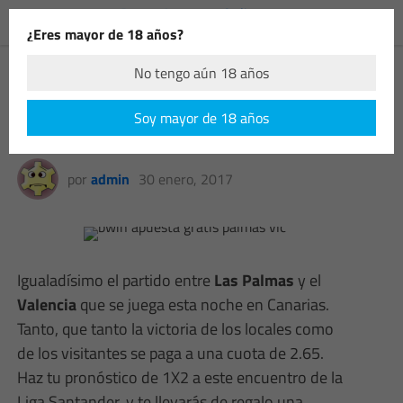
¿Eres mayor de 18 años?
No tengo aún 18 años
Apuesta gratis Palmas
Soy mayor de 18 años
Valencia
por
admin
30 enero, 2017
Igualadísimo el partido entre
Las Palmas
y el
Valencia
que se juega esta noche en Canarias.
Tanto, que tanto la victoria de los locales como
de los visitantes se paga a una cuota de 2.65.
Haz tu pronóstico de 1X2 a este encuentro de la
Liga Santander, y te llevarás de regalo una