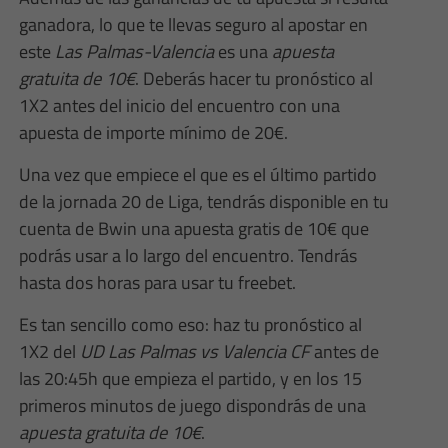
ganadora, lo que te llevas seguro al apostar en
este
Las Palmas-Valencia
es una
apuesta
gratuita de 10€
. Deberás hacer tu pronóstico al
1X2 antes del inicio del encuentro con una
apuesta de importe mínimo de 20€.
Una vez que empiece el que es el último partido
de la jornada 20 de Liga, tendrás disponible en tu
cuenta de Bwin una apuesta gratis de 10€ que
podrás usar a lo largo del encuentro. Tendrás
hasta dos horas para usar tu freebet.
Es tan sencillo como eso: haz tu pronóstico al
1X2 del
UD Las Palmas vs Valencia CF
antes de
las 20:45h que empieza el partido, y en los 15
primeros minutos de juego dispondrás de una
apuesta gratuita de 10€
.