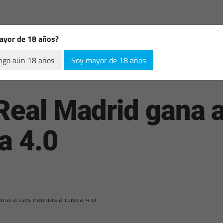
BINGO
POKER
CONTACTO
ayor de 18 años?
ngo aún 18 años
Soy mayor de 18 años
 Real Madrid gana 
a 4.0