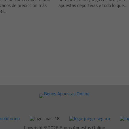
cados de predicción más
apuestas deportivas y todo lo que...
l...
Copyright © 2026 Bonos Apuestas Online