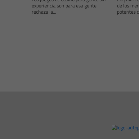
experiencia son para esa gente
de los mer
rechaza la...
potentes de