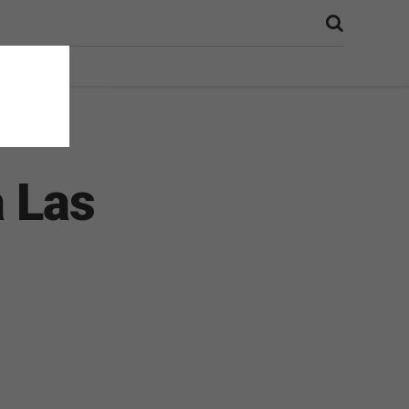
a Las