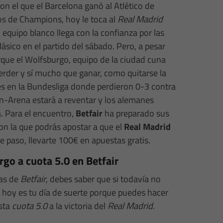
on el que el Barcelona ganó al Atlético de
tos de Champions, hoy le toca al
Real Madrid
El equipo blanco llega con la confianza por las
sico en el partido del sábado. Pero, a pesar
orque el Wolfsburgo, equipo de la ciudad cuna
rder y sí mucho que ganar, como quitarse la
es en la Bundesliga donde perdieron 0-3 contra
n-Arena estará a reventar y los alemanes
. Para el encuentro,
Betfair
ha preparado sus
n la que podrás apostar a que el
Real Madrid
e paso, llevarte 100€ en apuestas gratis.
go a cuota 5.0 en Betfair
tas de
Betfair
, debes saber que si todavía no
s hoy es tu día de suerte porque puedes hacer
esta
cuota 5.0
a la victoria del
Real Madrid
.