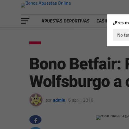
APUESTAS DEPORTIVAS
CASINO ONLINE
¿Eres m
No te
Bono Betfair: 
Wolfsburgo a 
por
admin
6 abril, 2016