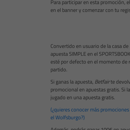
Para participar en esta promoción, el
en el banner y comenzar con tu reg
Convertido en usuario de la casa de
apuesta SIMPLE en el SPORTSBOOK a 
esté por defecto en el momento de r
partido.
Si ganas la apuesta,
Betfair
te devolv
promocional en apuestas gratis. Si la
jugado en una apuesta gratis.
(¿quieres conocer más promociones p
el Wolfsburgo?)
Además, podrás ganar 100€ en apues