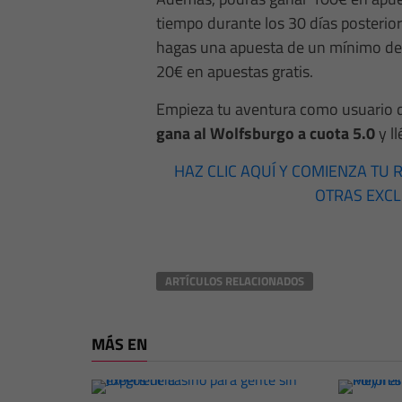
tiempo durante los 30 días posterior
hagas una apuesta de un mínimo de 
20€ en apuestas gratis.
Empieza tu aventura como usuario
gana al Wolfsburgo a cuota 5.0
y ll
HAZ CLIC AQUÍ Y COMIENZA TU 
OTRAS EXC
ARTÍCULOS RELACIONADOS
MÁS EN