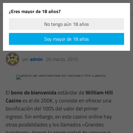
¿Eres mayor de 18 años?
No tengo aún 18 años
Bono bienvenida de William
Soy mayor de 18 años
Hill Casino
por
admin
26 marzo, 2015
El
bono de bienvenida
estándar de
William Hill
Casino
es el de 200€, y consiste en ofrecer una
bonificación del 100% del valor del primer
ingreso. Sin embargo, en este casino online hay
otras posibilidades y los llamados «Grandes
Jugadores» tienen la oportunidad de conseguir