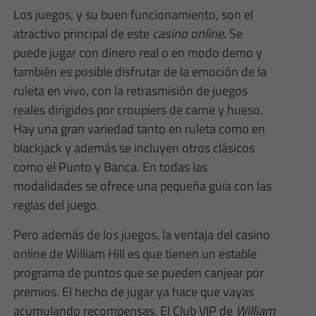
Los juegos, y su buen funcionamiento, son el
atractivo principal de este
casino online
. Se
puede jugar con dinero real o en modo demo y
también es posible disfrutar de la emoción de la
ruleta en vivo, con la retrasmisión de juegos
reales dirigidos por croupiers de carne y hueso.
Hay una gran variedad tanto en ruleta como en
blackjack y además se incluyen otros clásicos
como el Punto y Banca. En todas las
modalidades se ofrece una pequeña guía con las
reglas del juego.
Pero además de los juegos, la ventaja del casino
online de William Hill es que tienen un estable
programa de puntos que se pueden canjear por
premios. El hecho de jugar ya hace que vayas
acumulando recompensas. El Club VIP de
William