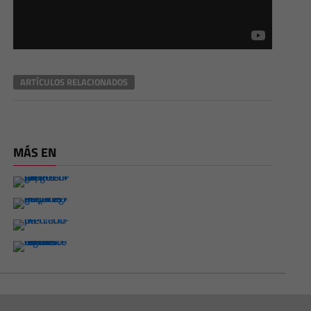
ARTÍCULOS RELACIONADOS
MÁS EN