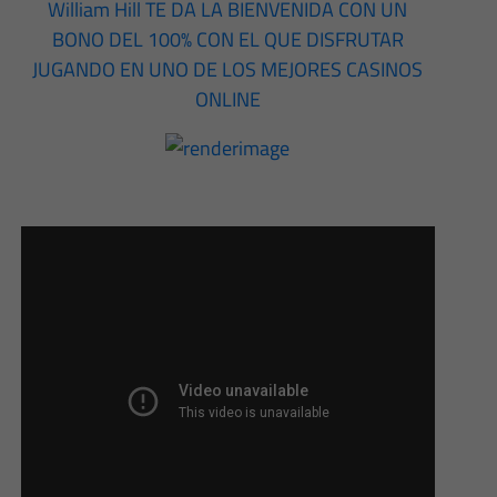
William Hill TE DA LA BIENVENIDA CON UN
BONO DEL 100% CON EL QUE DISFRUTAR
JUGANDO EN UNO DE LOS MEJORES CASINOS
ONLINE