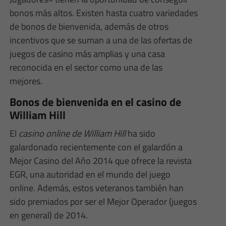
bonos más altos. Existen hasta cuatro variedades
de bonos de bienvenida, además de otros
incentivos que se suman a una de las ofertas de
juegos de casino más amplias y una casa
reconocida en el sector como una de las
mejores.
Bonos de bienvenida en el casino de
William Hill
El
casino online de William Hill
ha sido
galardonado recientemente con el galardón a
Mejor Casino del Año 2014 que ofrece la revista
EGR, una autoridad en el mundo del juego
online. Además, estos veteranos también han
sido premiados por ser el Mejor Operador (juegos
en general) de 2014.