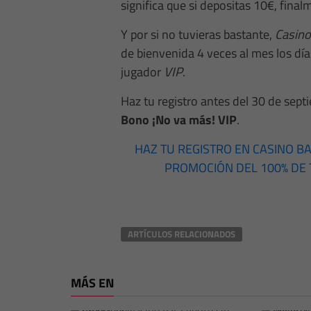
significa que si depositas 10€, fina
Y por si no tuvieras bastante,
Casino
de bienvenida 4 veces al mes los día
jugador
VIP
.
Haz tu registro antes del 30 de sep
Bono ¡No va más! VIP
.
HAZ TU REGISTRO EN CASINO BA
PROMOCIÓN DEL 100% DE 
ARTÍCULOS RELACIONADOS
MÁS EN