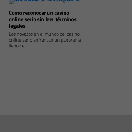
Cómo reconocer un casino
online serio sin leer términos
legales
Los novatos en el mundo del casino
online serio enfrentan un panorama
lleno de...