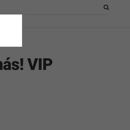
más! VIP