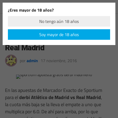
¿Eres mayor de 18 años?
No tengo aún 18 años
Bono de 25 euros para
Soy mayor de 18 años
apostar seguro en el Atleti
Real Madrid
por
admin
17 noviembre, 2016
En las apuestas de Marcador Exacto de Sportium
para el
derbi Atlético de Madrid vs Real Madrid
,
la cuota más baja se la lleva el empate a uno que
multiplica por 6.0. De ahí para arriba, por lo que