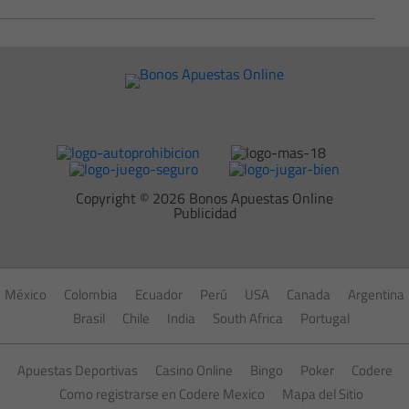
Copyright © 2026 Bonos Apuestas Online
Publicidad
México
Colombia
Ecuador
Perú
USA
Canada
Argentina
Brasil
Chile
India
South Africa
Portugal
Apuestas Deportivas
Casino Online
Bingo
Poker
Codere
Como registrarse en Codere Mexico
Mapa del Sitio