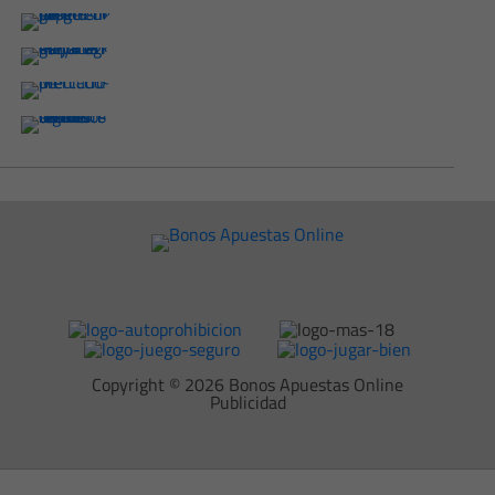
Copyright © 2026 Bonos Apuestas Online
Publicidad