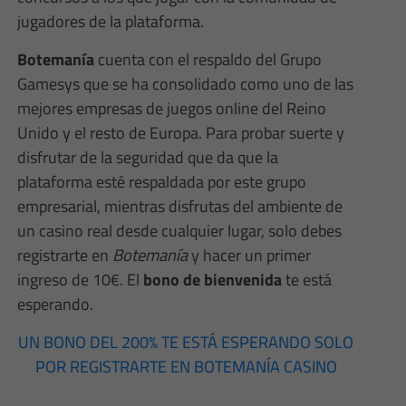
jugadores de la plataforma.
Botemanía
cuenta con el respaldo del Grupo
Gamesys que se ha consolidado como uno de las
mejores empresas de juegos online del Reino
Unido y el resto de Europa. Para probar suerte y
disfrutar de la seguridad que da que la
plataforma esté respaldada por este grupo
empresarial, mientras disfrutas del ambiente de
un casino real desde cualquier lugar, solo debes
registrarte en
Botemanía
y hacer un primer
ingreso de 10€. El
bono de bienvenida
te está
esperando.
UN BONO DEL 200% TE ESTÁ ESPERANDO SOLO
POR REGISTRARTE EN BOTEMANÍA CASINO