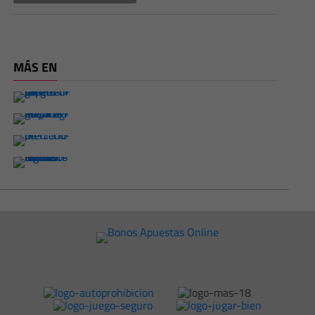
MÁS EN