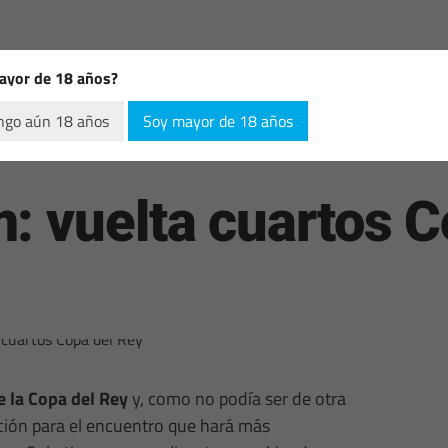
BINGO
POKER
CONTACTO
ayor de 18 años?
ngo aún 18 años
Soy mayor de 18 años
: vuelta cuartos C
e la Copa del Rey
y, como no podía ser de otra
ión para el encuentro que hará más