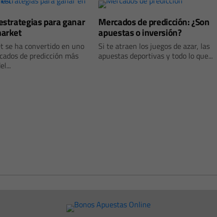
estrategias para ganar
Mercados de predicción: ¿Son
market
apuestas o inversión?
t se ha convertido en uno
Si te atraen los juegos de azar, las
cados de predicción más
apuestas deportivas y todo lo que...
l...