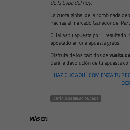
de la Copa del Rey
.
La cuota global de la combinada debe
hechas al mercado Ganador del Part
Si fallas tu apuesta por 1 resultado,
apostado en una apuesta gratis.
Disfruta de los partidos de
vuelta de
dará la devolución de tu apuesta com
HAZ CLIC AQUÍ, COMIENZA TU RE
DEP
ARTÍCULOS RELACIONADOS
MÁS EN