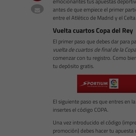
emocionantes tus apuestas deportiva
antes de que empiece el primer part
entre el Atlético de Madrid y el Celta
Vuelta cuartos Copa del Rey
El primer paso que debes dar para pa
vuelta de cuartos de final de la Cop
comenzar con tu registro. Como bien
tu depósito gratis.
El siguiente paso es que entres en l
insertes el código COPA.
Una vez introducido el código (impre
promoción) debes hacer tu apuesta 