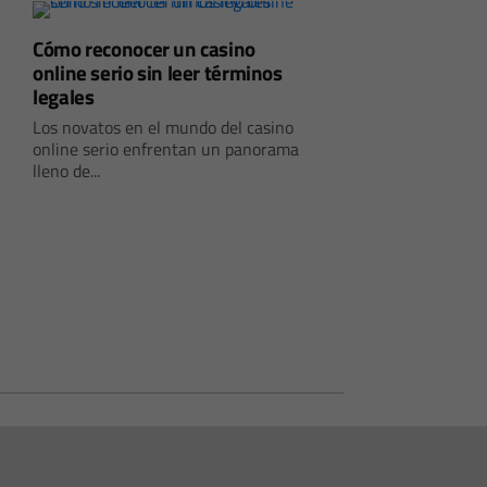
Cómo reconocer un casino
online serio sin leer términos
legales
Los novatos en el mundo del casino
online serio enfrentan un panorama
lleno de...