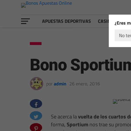
APUESTAS DEPORTIVAS
CASINO ONLINE
¿Eres m
No te
Bono Sportium
por
admin
26 enero, 2016
Se acerca la
vuelta de los cuartos d
forma,
Sportium
nos trae su promoc