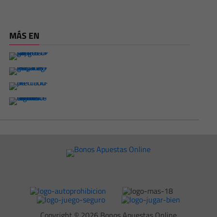
MÁS EN
Copyright © 2026 Bonos Apuestas Online