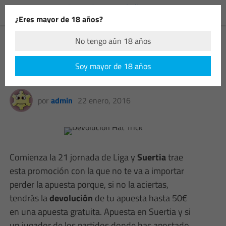
¿Eres mayor de 18 años?
No tengo aún 18 años
Bono Suertia: Devolución
Soy mayor de 18 años
Hat-Trick
por
admin
22 enero, 2016
Comienza la 21 jornada de Liga y
Suertia
trae
esta promoción con la que no te va a importar
perder la apuesta porque, si no la aciertas,
tendrás la
devolución
de tu apuesta hasta 50€
en una apuesta gratuita. Apuesta en Suertia y si
un jugador de los partidos donde has apostado