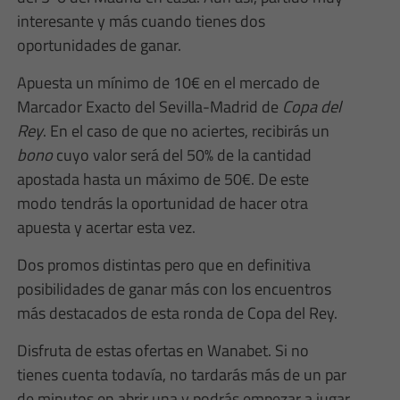
interesante y más cuando tienes dos
oportunidades de ganar.
Apuesta un mínimo de 10€ en el mercado de
Marcador Exacto del Sevilla-Madrid de
Copa del
Rey
. En el caso de que no aciertes, recibirás un
bono
cuyo valor será del 50% de la cantidad
apostada hasta un máximo de 50€. De este
modo tendrás la oportunidad de hacer otra
apuesta y acertar esta vez.
Dos promos distintas pero que en definitiva
posibilidades de ganar más con los encuentros
más destacados de esta ronda de Copa del Rey.
Disfruta de estas ofertas en Wanabet. Si no
tienes cuenta todavía, no tardarás más de un par
de minutos en abrir una y podrás empezar a jugar