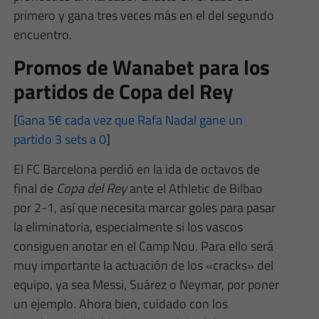
primero y gana tres veces más en el del segundo
encuentro.
Promos de Wanabet para los
partidos de Copa del Rey
[
Gana 5€ cada vez que Rafa Nadal gane un
partido 3 sets a 0
]
El FC Barcelona perdió en la ida de octavos de
final de
Copa del Rey
ante el Athletic de Bilbao
por 2-1, así que necesita marcar goles para pasar
la eliminatoria, especialmente si los vascos
consiguen anotar en el Camp Nou. Para ello será
muy importante la actuación de los «cracks» del
equipo, ya sea Messi, Suárez o Neymar, por poner
un ejemplo. Ahora bien, cuidado con los