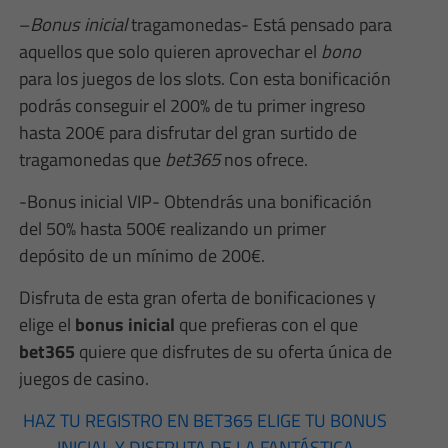
–
Bonus inicial
tragamonedas- Está pensado para
aquellos que solo quieren aprovechar el
bono
para los juegos de los slots. Con esta bonificación
podrás conseguir el 200% de tu primer ingreso
hasta 200€ para disfrutar del gran surtido de
tragamonedas que
bet365
nos ofrece.
-Bonus inicial VIP- Obtendrás una bonificación
del 50% hasta 500€ realizando un primer
depósito de un mínimo de 200€.
Disfruta de esta gran oferta de bonificaciones y
elige el
bonus inicial
que prefieras con el que
bet365
quiere que disfrutes de su oferta única de
juegos de casino.
HAZ TU REGISTRO EN BET365 ELIGE TU BONUS
INICIAL Y DISFRUTA DE LA FANTÁSTICA