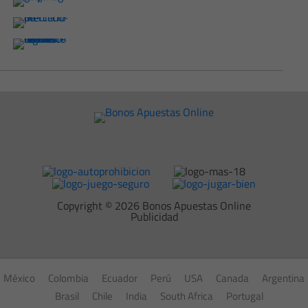
Copyright © 2026 Bonos Apuestas Online
Publicidad
México
Colombia
Ecuador
Perú
USA
Canada
Argentina
Brasil
Chile
India
South Africa
Portugal