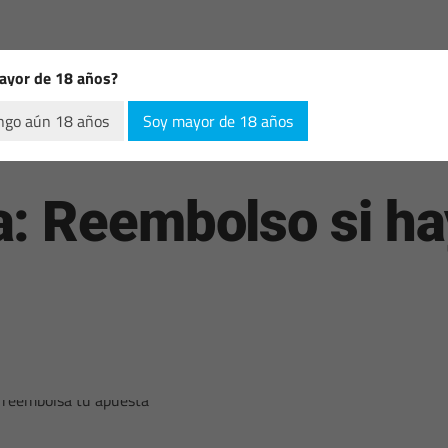
BINGO
POKER
CONTACTO
ayor de 18 años?
ngo aún 18 años
Soy mayor de 18 años
: Reembolso si hay