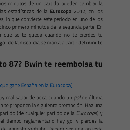
mos minutos de un partido pueden cambiar la
las estadísticas de la
Eurocopa
2012, en los
, lo que convierte este periodo en uno de los
 cinco primero minutos de la segunda parte. En
ón que se te queda cuando no te pierdes tu
gol
de la discordia se marca a partir del
minuto
uto 87? Bwin te reembolsa tu
o que gane España en la Eurocopa]
muy mal sabor de boca cuando un
gol
de última
in te proponen la siguiente promoción: Haz una
partido (de cualquier partido de la
Eurocopa
) y
 del tiempo reglamentario hay gol y pierdes la
 de apuesta gratuita. Deberá ser una apuesta