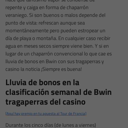
repente y caiga en forma de chaparrón
veraniego. Si son buenos o malos depende del
punto de vista: refrescan aunque sea
momentáneamente pero pueden estropear un
día de playa o montaña. En cualquier caso recibir
agua en meses secos siempre viene bien. Y si en
lugar de un chaparrón convencional lo que cae es
lluvia de bonos en Bwin con sus tragaperras y
casino la noticia ¡Siempre es buena!
Lluvia de bonos en la
clasificación semanal de Bwin
tragaperras del casino
[Aquí hay premio en tu apuesta al Tour de Francia]
Durante los cinco días (de lunes a viernes)