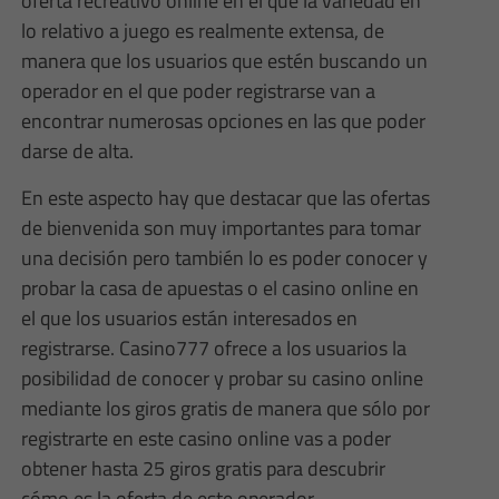
oferta recreativo online en el que la variedad en
lo relativo a juego es realmente extensa, de
manera que los usuarios que estén buscando un
operador en el que poder registrarse van a
encontrar numerosas opciones en las que poder
darse de alta.
En este aspecto hay que destacar que las ofertas
de bienvenida son muy importantes para tomar
una decisión pero también lo es poder conocer y
probar la casa de apuestas o el casino online en
el que los usuarios están interesados en
registrarse. Casino777 ofrece a los usuarios la
posibilidad de conocer y probar su casino online
mediante los giros gratis de manera que sólo por
registrarte en este casino online vas a poder
obtener hasta 25 giros gratis para descubrir
cómo es la oferta de este operador.