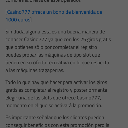
[
Casino777 ofrece un bono de bienvenida de
1000 euros
]
Sin duda alguna esta es una buena manera de
conocer Casino777 ya que con los 25 giros gratis
que obtienes sólo por completar el registro
puedes probar las máquinas de tipo slot que
tienen en su oferta recreativa en lo que respecta
a las máquinas tragaperras.
Todo lo que hay que hacer para activar los giros
gratis es completar el registro y posteriormente
elegir una de las slots que ofrece Casino777,
momento en el que se activará la promoción.
Es importante señalar que los clientes pueden
conseguir beneficios con esta promoción pero la