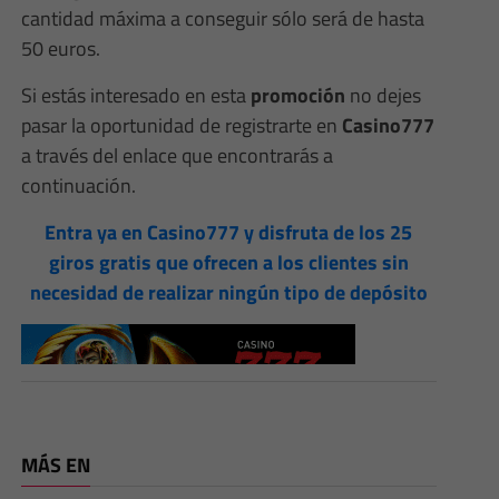
cantidad máxima a conseguir sólo será de hasta
50 euros.
Si estás interesado en esta
promoción
no dejes
pasar la oportunidad de registrarte en
Casino777
a través del enlace que encontrarás a
continuación.
Entra ya en Casino777 y disfruta de los 25
giros gratis que ofrecen a los clientes sin
necesidad de realizar ningún tipo de depósito
ARTÍCULOS RELACIONADOS
MÁS EN