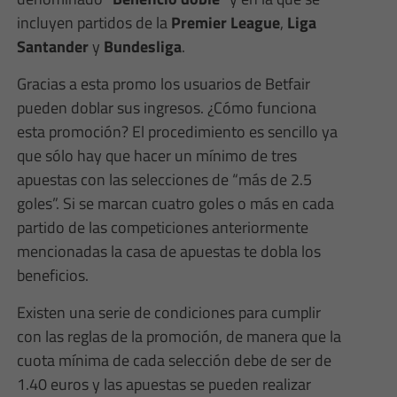
incluyen partidos de la
Premier League
,
Liga
Santander
y
Bundesliga
.
Gracias a esta promo los usuarios de Betfair
pueden doblar sus ingresos. ¿Cómo funciona
esta promoción? El procedimiento es sencillo ya
que sólo hay que hacer un mínimo de tres
apuestas con las selecciones de “más de 2.5
goles”. Si se marcan cuatro goles o más en cada
partido de las competiciones anteriormente
mencionadas la casa de apuestas te dobla los
beneficios.
Existen una serie de condiciones para cumplir
con las reglas de la promoción, de manera que la
cuota mínima de cada selección debe de ser de
1.40 euros y las apuestas se pueden realizar