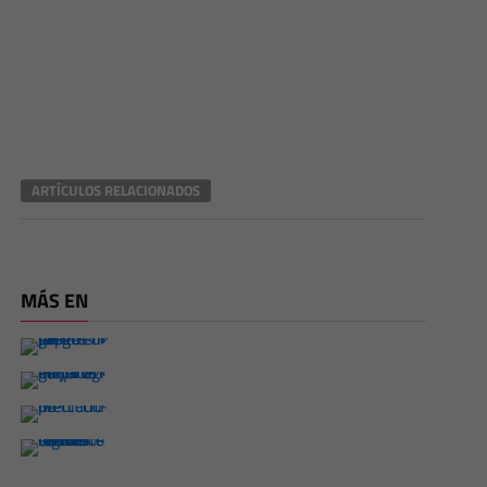
ARTÍCULOS RELACIONADOS
MÁS EN