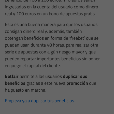
ingresados en la cuenta del usuario como dinero
real y 100 euros en un bono de apuestas gratis.
Esta es una buena manera para que los usuarios
consigan dinero real y, además, también
obtengan beneficios en forma de ‘freebet’ que se
pueden usar, durante 48 horas, para realizar otra
serie de apuestas con algún riesgo mayor y que
pueden reportar importantes beneficios sin poner
en juego el capital del cliente.
Betfair
permite a los usuarios
duplicar sus
beneficios
gracias a este nueva
promoción
que
ha puesto en marcha.
Empieza ya a duplicar tus beneficios
.