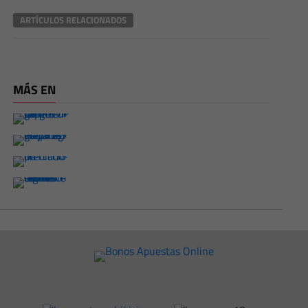
ARTÍCULOS RELACIONADOS
MÁS EN