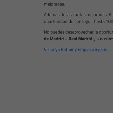
mejoradas.
Además de las cuotas mejoradas, Bet
oportunidad de conseguir hasta 100 
No puedes desaprovechar la oportu
de Madrid – Real Madrid
y sus
cuot
Visita ya Betfair y empieza a ganar
.