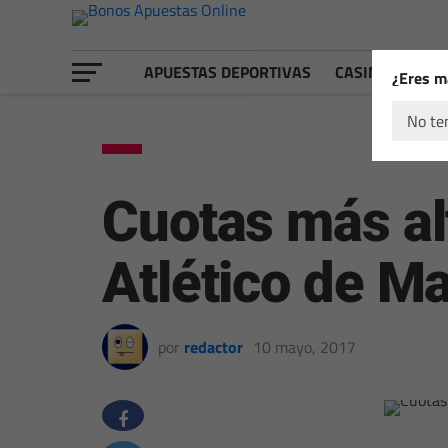
APUESTAS DEPORTIVAS
CASINO ONLINE
¿Eres m
No te
Cuotas más alt
Atlético de M
por
redactor
10 mayo, 2017