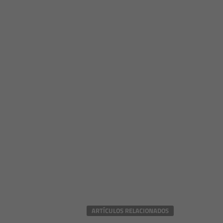
ARTÍCULOS RELACIONADOS