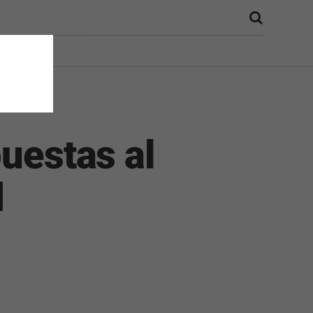
puestas al
d