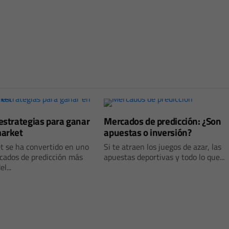
estrategias para ganar
Mercados de predicción: ¿Son
market
apuestas o inversión?
t se ha convertido en uno
Si te atraen los juegos de azar, las
cados de predicción más
apuestas deportivas y todo lo que...
l...