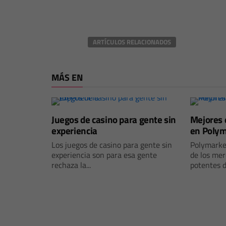
ARTÍCULOS RELACIONADOS
MÁS EN
Juegos de casino para gente sin
Mejores 
experiencia
en Poly
Los juegos de casino para gente sin
Polymarke
experiencia son para esa gente
de los mer
rechaza la...
potentes de