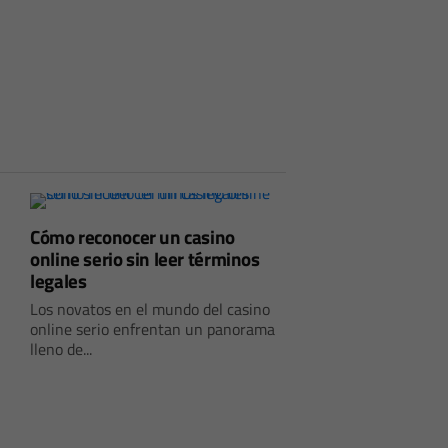
Cómo reconocer un casino
online serio sin leer términos
legales
Los novatos en el mundo del casino
online serio enfrentan un panorama
lleno de...