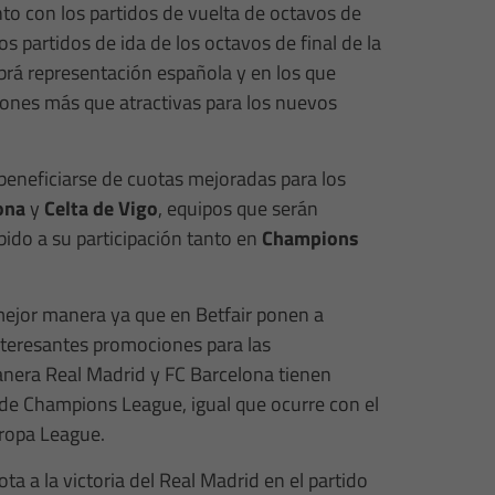
o con los partidos de vuelta de octavos de
s partidos de ida de los octavos de final de la
abrá representación española y en los que
ones más que atractivas para los nuevos
eneficiarse de cuotas mejoradas para los
ona
y
Celta de Vigo
, equipos que serán
bido a su participación tanto en
Champions
mejor manera ya que en Betfair ponen a
interesantes promociones para las
nera Real Madrid y FC Barcelona tienen
de Champions League, igual que ocurre con el
uropa League.
ta a la victoria del Real Madrid en el partido