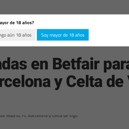
BINGO
POKER
CONTACTO
ayor de 18 años?
ngo aún 18 años
Soy mayor de 18 años
das en Betfair par
rcelona y Celta de