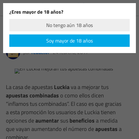
¿Eres mayor de 18 años?
No tengo aún 18 años
En Luckia inflan tu combinada
Soy mayor de 18 años
por
redactor
24 febrero, 2017
La casa de apuestas
Luckia
va a mejorar tus
apuestas combinadas
o como ellos dicen
“inflamos tus combinadas”. El caso es que gracias
a esta promoción los usuarios de Luckia tienen
opciones de
aumentar
sus
beneficios
a medida
que vayan aumentando el número de
apuestas
a
combinar.