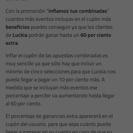
Con la promoción “
inflamos tus combinadas
”
cuantos más eventos incluyas en el cupón más
beneficios
puedes conseguir ya que los clientes
de
Luckia
podrán ganar hasta un
60 por ciento
extra
.
Inflar el cupón de las apuestas combinadas es
muy sencillo ya que sólo hay que incluir un
mínimo de cinco selecciones para que Luckia nos
pueda llegar a pagar un 10 por ciento más. A
medida que se incluyan más eventos ese
porcentaje a percibir va aumentando hasta llegar
al 60 por ciento.
El porcentaje de ganancias extra aparecerá en el
cupón del usuario, para que sepa cuánto puede
llegar a ingresar en su cuenta en caso de que su