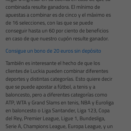
combinada resulte ganadora. El mínimo de
apuestas a combinar es de cinco y el máximo es
de 16 selecciones, con las que se puede
conseguir hasta un 60 por ciento de beneficios
en caso de que nuestro cupón resulte ganador.
Consigue un bono de 20 euros sin depósito
También es interesante el hecho de que los
clientes de Luckia pueden combinar diferentes
deportes y distintas categorías. Esto quiere decir
que se puede apostar a fútbol, a tenis y a
baloncesto, pero a diferentes categorías como
ATP, WTA y Grand Slams en tenis, NBA y Euroliga
en baloncesto o Liga Santander, Liga 123, Copa
del Rey, Premier League, Ligue 1, Bundesliga,
Serie A, Champions League, Europa League, y un