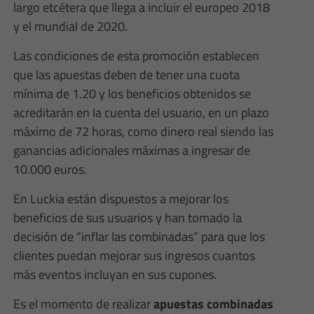
largo etcétera que llega a incluir el europeo 2018
y el mundial de 2020.
Las condiciones de esta promoción establecen
que las apuestas deben de tener una cuota
mínima de 1.20 y los beneficios obtenidos se
acreditarán en la cuenta del usuario, en un plazo
máximo de 72 horas, como dinero real siendo las
ganancias adicionales máximas a ingresar de
10.000 euros.
En Luckia están dispuestos a mejorar los
beneficios de sus usuarios y han tomado la
decisión de “inflar las combinadas” para que los
clientes puedan mejorar sus ingresos cuantos
más eventos incluyan en sus cupones.
Es el momento de realizar
apuestas combinadas