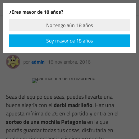
¿Eres mayor de 18 años?
No tengo aún 18 años
Gana una mochila Patagonia
Soy mayor de 18 años
con el derbi madrileño en PAF
por
admin
16 noviembre, 2016
Seas del equipo que seas, puedes llevarte una
buena alegría con el
derbi madrileño
. Haz una
apuesta mínima de 2€ en el partido y entra en el
sorteo de una mochila Patagonia
en la que
podrás guardar todas tus cosas, disfrutarla en
cualquier circunstancia e ir siempre con tu