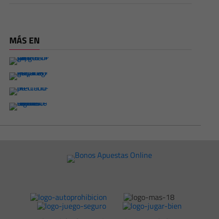
MÁS EN