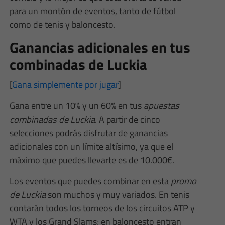
para un montón de eventos, tanto de fútbol
como de tenis y baloncesto.
Ganancias adicionales en tus
combinadas de Luckia
[
Gana simplemente por jugar
]
Gana entre un 10% y un 60% en tus
apuestas
combinadas de Luckia
. A partir de cinco
selecciones podrás disfrutar de ganancias
adicionales con un límite altísimo, ya que el
máximo que puedes llevarte es de 10.000€.
Los eventos que puedes combinar en esta
promo
de Luckia
son muchos y muy variados. En tenis
contarán todos los torneos de los circuitos ATP y
WTA y los Grand Slams; en baloncesto entran