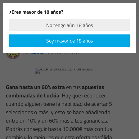
¿Eres mayor de 18 años?
No tengo aún 18 años
Ganancia extra combinadas
Soy mayor de 18 años
por
admin
24 enero, 2017
Gana hasta un 60% extra
en tus
apuestas
combinadas de Luckia
. Hay que reconocer
cuando alguien tiene la habilidad de acertar 5
selecciones o más, y esto se hace añadiendo
entre un 10% y un 60% más a tus ganancias.
Podrás conseguir hasta 10.000€ más con tus
combis y lo mejor es que esta oferta es válida