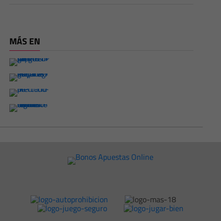
MÁS EN