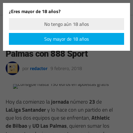
¿Eres mayor de 18 años?
No tengo aún 18 años
Haz tus apuestas al partido
Soy mayor de 18 años
Athletic de Bilbao – Las
Palmas con 888 Sport
por
redactor
9 febrero, 2018
Hoy da comienzo la
jornada
número
23
de
LaLiga Santander
y lo hace con un partido en el
que los dos equipos que se enfrentan,
Athletic
de Bilbao
y
UD Las Palmas
, quieren sumar los