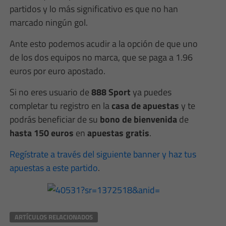
partidos y lo más significativo es que no han
marcado ningún gol.
Ante esto podemos acudir a la opción de que uno
de los dos equipos no marca, que se paga a 1.96
euros por euro apostado.
Si no eres usuario de
888 Sport
ya puedes
completar tu registro en la
casa de apuestas
y te
podrás beneficiar de su
bono de bienvenida
de
hasta 150 euros
en
apuestas gratis
.
Regístrate a través del siguiente banner y haz tus
apuestas a este partido
.
ARTÍCULOS RELACIONADOS