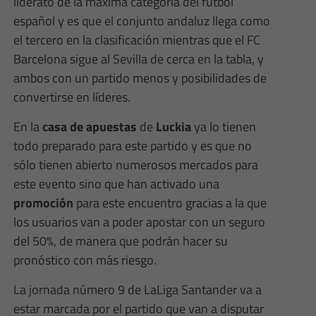
liderato de la máxima categoría del fútbol
español y es que el conjunto andaluz llega como
el tercero en la clasificación mientras que el FC
Barcelona sigue al Sevilla de cerca en la tabla, y
ambos con un partido menos y posibilidades de
convertirse en líderes.
En la
casa de apuestas
de
Luckia
ya lo tienen
todo preparado para este partido y es que no
sólo tienen abierto numerosos mercados para
este evento sino que han activado una
promoción
para este encuentro gracias a la que
los usuarios van a poder apostar con un seguro
del 50%, de manera que podrán hacer su
pronóstico con más riesgo.
La jornada número 9 de LaLiga Santander va a
estar marcada por el partido que van a disputar