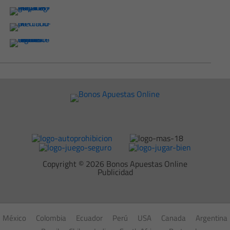
Copyright © 2026 Bonos Apuestas Online
Publicidad
México
Colombia
Ecuador
Perú
USA
Canada
Argentina