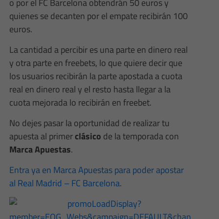
o por el FC Barcelona obtendrán 50 euros y
quienes se decanten por el empate recibirán 100
euros.
La cantidad a percibir es una parte en dinero real
y otra parte en freebets, lo que quiere decir que
los usuarios recibirán la parte apostada a cuota
real en dinero real y el resto hasta llegar a la
cuota mejorada lo recibirán en freebet.
No dejes pasar la oportunidad de realizar tu
apuesta al primer
clásico
de la temporada con
Marca Apuestas
.
Entra ya en Marca Apuestas para poder apostar
al Real Madrid – FC Barcelona
.