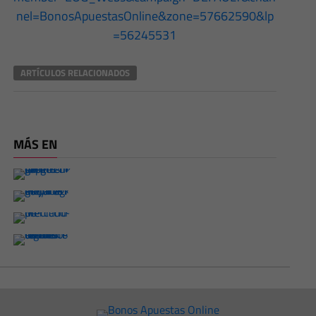
ARTÍCULOS RELACIONADOS
MÁS EN