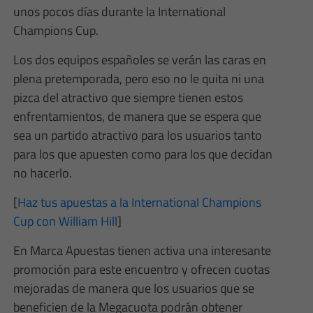
unos pocos días durante la International
Champions Cup.
Los dos equipos españoles se verán las caras en
plena pretemporada, pero eso no le quita ni una
pizca del atractivo que siempre tienen estos
enfrentamientos, de manera que se espera que
sea un partido atractivo para los usuarios tanto
para los que apuesten como para los que decidan
no hacerlo.
[
Haz tus apuestas a la International Champions
Cup con William Hill
]
En Marca Apuestas tienen activa una interesante
promoción para este encuentro y ofrecen cuotas
mejoradas de manera que los usuarios que se
beneficien de la Megacuota podrán obtener