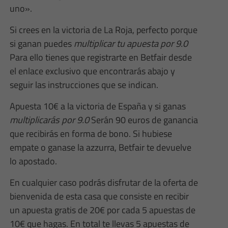
uno».
Si crees en la victoria de La Roja, perfecto porque
si ganan puedes
multiplicar tu apuesta por 9.0
Para ello tienes que registrarte en Betfair desde
el enlace exclusivo que encontrarás abajo y
seguir las instrucciones que se indican.
Apuesta 10€ a la victoria de España y si ganas
multiplicarás por 9.0
Serán 90 euros de ganancia
que recibirás en forma de bono. Si hubiese
empate o ganase la azzurra, Betfair te devuelve
lo apostado.
En cualquier caso podrás disfrutar de la oferta de
bienvenida de esta casa que consiste en recibir
un apuesta gratis de 20€ por cada 5 apuestas de
10€ que hagas. En total te llevas 5 apuestas de