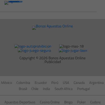
Copyright © 2026 Bonos Apuestas Online
Publicidad
México
Colombia
Ecuador
Perú
USA
Canada
Argentina
Brasil
Chile
India
South Africa
Portugal
Apuestas Deportivas
Casino Online
Bingo
Poker
Codere