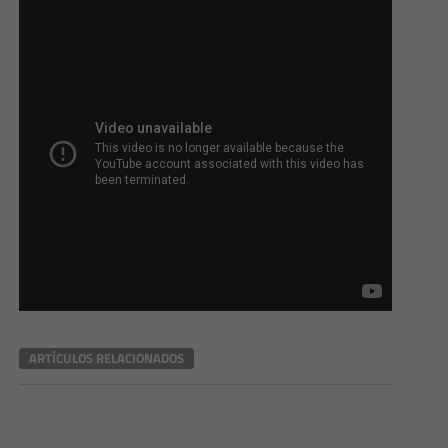
ARTÍCULOS RELACIONADOS