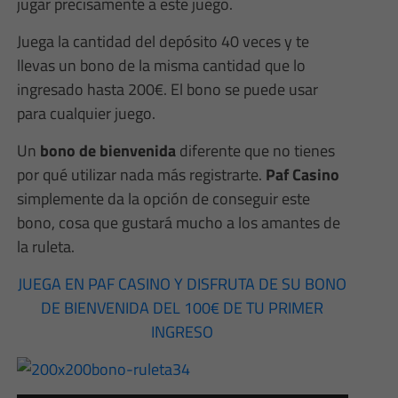
jugar precisamente a este juego.
Juega la cantidad del depósito 40 veces y te
llevas un bono de la misma cantidad que lo
ingresado hasta 200€. El bono se puede usar
para cualquier juego.
Un
bono de bienvenida
diferente que no tienes
por qué utilizar nada más registrarte.
Paf Casino
simplemente da la opción de conseguir este
bono, cosa que gustará mucho a los amantes de
la ruleta.
JUEGA EN PAF CASINO Y DISFRUTA DE SU BONO
DE BIENVENIDA DEL 100€ DE TU PRIMER
INGRESO