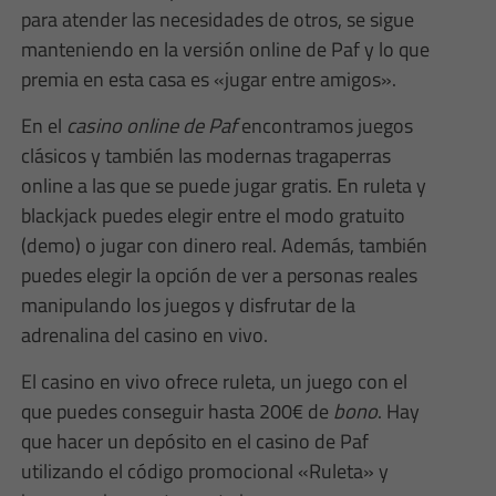
para atender las necesidades de otros, se sigue
manteniendo en la versión online de Paf y lo que
premia en esta casa es «jugar entre amigos».
En el
casino online de Paf
encontramos juegos
clásicos y también las modernas tragaperras
online a las que se puede jugar gratis. En ruleta y
blackjack puedes elegir entre el modo gratuito
(demo) o jugar con dinero real. Además, también
puedes elegir la opción de ver a personas reales
manipulando los juegos y disfrutar de la
adrenalina del casino en vivo.
El casino en vivo ofrece ruleta, un juego con el
que puedes conseguir hasta 200€ de
bono
. Hay
que hacer un depósito en el casino de Paf
utilizando el código promocional «Ruleta» y