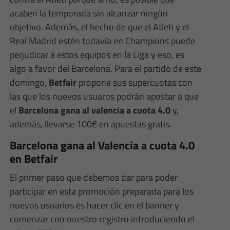
acaben la temporada sin alcanzar ningún
objetivo. Además, el hecho de que el Atleti y el
Real Madrid estén todavía en Champions puede
perjudicar a estos equipos en la Liga y eso, es
algo a favor del Barcelona. Para el partido de este
domingo,
Betfair
propone sus supercuotas con
las que los nuevos usuaros podrán apostar a que
el
Barcelona gana al valencia a cuota 4.0
y,
además, llevarse 100€ en apuestas gratis.
Barcelona gana al Valencia a cuota 4.0
en Betfair
El primer paso que debemos dar para poder
participar en esta promoción preparada para los
nuevos usuarios es hacer clic en el banner y
comenzar con nuestro registro introduciendo el