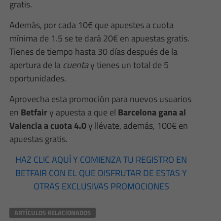
gratis.
Además, por cada 10€ que apuestes a cuota
mínima de 1.5 se te dará 20€ en apuestas gratis.
Tienes de tiempo hasta 30 días después de la
apertura de la
cuenta
y tienes un total de 5
oportunidades.
Aprovecha esta promoción para nuevos usuarios
en
Betfair
y apuesta a que el
Barcelona gana al
Valencia a cuota 4.0
y llévate, además, 100€ en
apuestas gratis.
HAZ CLIC AQUÍ Y COMIENZA TU REGISTRO EN
BETFAIR CON EL QUE DISFRUTAR DE ESTAS Y
OTRAS EXCLUSIVAS PROMOCIONES
ARTÍCULOS RELACIONADOS