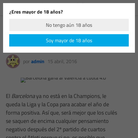
¿Eres mayor de 18 años?
No tengo aún 18 años
Promo Betfair: Barcelona
Soy mayor de 18 años
gana al Valencia a cuota 4.0
por
admin
15 abril, 2016
El
Barcelona
ya no está en la Champions, le
queda la Liga y la Copa para acabar el año de
forma positiva. Así que, será mejor que los culés
se saquen de encima cualquier pensamiento
negativo después del 2º partido de cuartos
contra el Atleti porque si no, es posible que