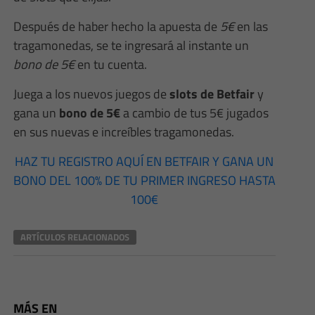
Después de haber hecho la apuesta de
5€
en las
tragamonedas, se te ingresará al instante un
bono de 5€
en tu cuenta.
Juega a los nuevos juegos de
slots de Betfair
y
gana un
bono de 5€
a cambio de tus 5€ jugados
en sus nuevas e increíbles tragamonedas.
HAZ TU REGISTRO AQUÍ EN BETFAIR Y GANA UN
BONO DEL 100% DE TU PRIMER INGRESO HASTA
100€
ARTÍCULOS RELACIONADOS
MÁS EN