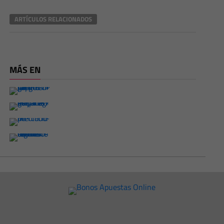
ARTÍCULOS RELACIONADOS
MÁS EN