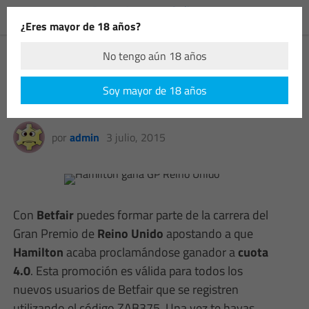
¿Eres mayor de 18 años?
No tengo aún 18 años
Promo Betfair: Hamilton gana
Soy mayor de 18 años
GP Reino Unido a cuota 4.0
por
admin
3 julio, 2015
Con
Betfair
puedes formar parte de la carrera del
Gran Premio de
Reino Unido
apostando a que
Hamilton
acaba proclamándose ganador a
cuota
4.0
. Esta promoción es válida para todos los
nuevos usuarios de Betfair que se registren
utilizando el código ZAB375. Una vez te hayas