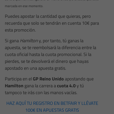
marcada en ese momento.
Puedes apostar la cantidad que quieras, pero
recuerda que solo se tendrán en cuenta 10€ para
esta promoción.
Si gana
Hamilton
y, por tanto, tú ganas la
apuesta, se te reembolsará la diferencia entre la
cuota oficial hasta la cuota promocional. Si la
pierdes, se te devolverá el dinero que hayas
apostado en una apuesta gratis.
Participa en el
GP Reino Unido
apostando que
Hamilton
gana la carrera a
cuota 4.0
y tú
tampoco te irás con las manos vacías.
HAZ AQUÍ TU REGISTRO EN BETFAIR Y LLÉVATE
100€ EN APUESTAS GRATIS