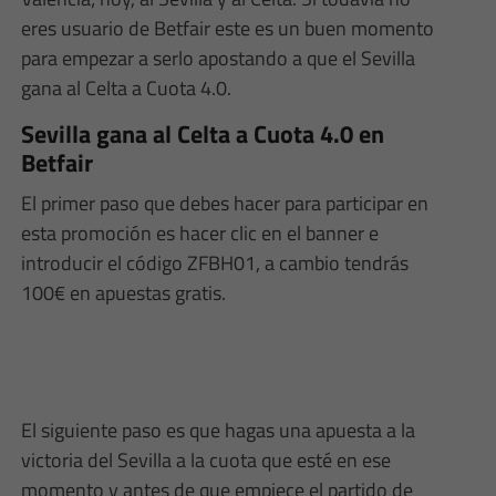
eres usuario de Betfair este es un buen momento
para empezar a serlo apostando a que el Sevilla
gana al Celta a Cuota 4.0.
Sevilla gana al Celta a Cuota 4.0 en
Betfair
El primer paso que debes hacer para participar en
esta promoción es hacer clic en el banner e
introducir el código ZFBH01, a cambio tendrás
100€ en apuestas gratis.
El siguiente paso es que hagas una apuesta a la
victoria del Sevilla a la cuota que esté en ese
momento y antes de que empiece el partido de