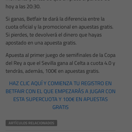
hoy a las 20:30.
Si ganas, Betfair te dará la diferencia entre la
cuota oficial y la promocional en apuestas gratis.
Si pierdes, te devolverá el dinero que hayas
apostado en una apuesta gratis.
Apuesta al primer juego de semifinales de la Copa
del Rey a que el Sevilla gana al Celta a cuota 4.0 y
tendrás, además, 100€ en apuestas gratis.
HAZ CLIC AQUÍ Y COMIENZA TU REGISTRO EN
BETFAIR CON EL QUE EMPEZARÁS A JUGAR CON
ESTA SUPERCUOTA Y 100€ EN APUESTAS
GRATIS
ARTÍCULOS RELACIONADOS