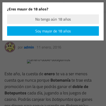
¿Eres mayor de 18 años?
No tengo aún 18 años
Promo Botemanía: Doble
Soy mayor de 18 años
Botepuntos en enero
por
admin
11 enero, 2016
Este año, la cuesta de
enero
te va a ser menos
cuesta que nunca porque
Botemanía
te trae esta
promoción con la que podrás ganar el
doble de
Botepuntos
cada día, jugando a los juegos de
casino. Podrás canjear los
botepuntos
que ganes
por dinero para seguir jugando en
Botemanía
y