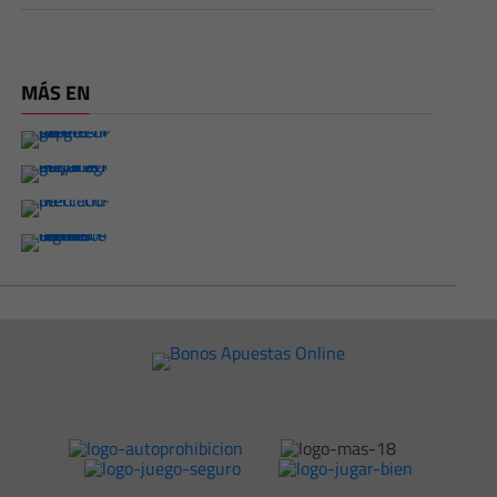
MÁS EN