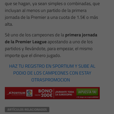
que se hagan, ya sean simples o combinadas, que
incluyan al menos un partido de la primera
jornada de la Premier a una cuota de 1.5€ o más
alta.
Sé uno de los campeones de la
primera jornada
de la Premier League
apostando a uno de los
partidos y llevándote, para empezar, el mismo
importe que el dinero jugado.
HAZ TU REGISTRO EN SPORTIUM Y SUBE AL
PODIO DE LOS CAMPEONES CON ESTAY
OTRASPROMOCION
ARTÍCULOS RELACIONADOS