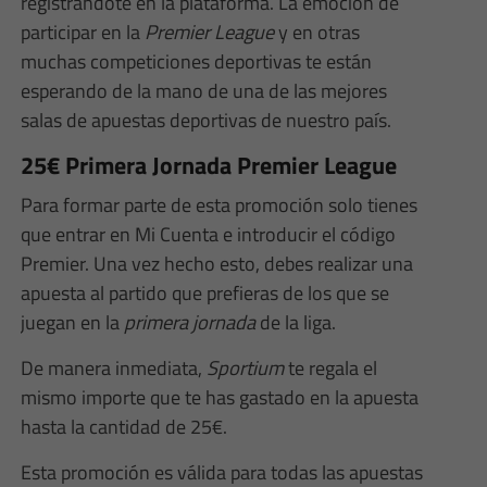
registrándote en la plataforma. La emoción de
participar en la
Premier League
y en otras
muchas competiciones deportivas te están
esperando de la mano de una de las mejores
salas de apuestas deportivas de nuestro país.
25€ Primera Jornada Premier League
Para formar parte de esta promoción solo tienes
que entrar en Mi Cuenta e introducir el código
Premier. Una vez hecho esto, debes realizar una
apuesta al partido que prefieras de los que se
juegan en la
primera jornada
de la liga.
De manera inmediata,
Sportium
te regala el
mismo importe que te has gastado en la apuesta
hasta la cantidad de 25€.
Esta promoción es válida para todas las apuestas