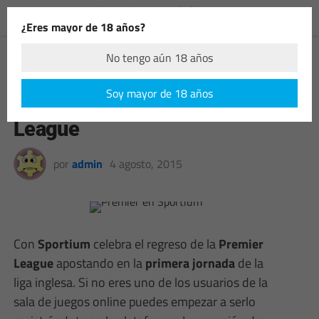
¿Eres mayor de 18 años?
No tengo aún 18 años
Promo Sportium: 25€
Soy mayor de 18 años
primera jornada Premier
League
por
admin
4 agosto, 2015
Con
Sportium
celebra el regreso de la
Premier
League
apostando en la
primera jornada
de la
liga inglesa. Si no eres uno de los usuarios de la
sala de juegos online puedes empezar a serlo